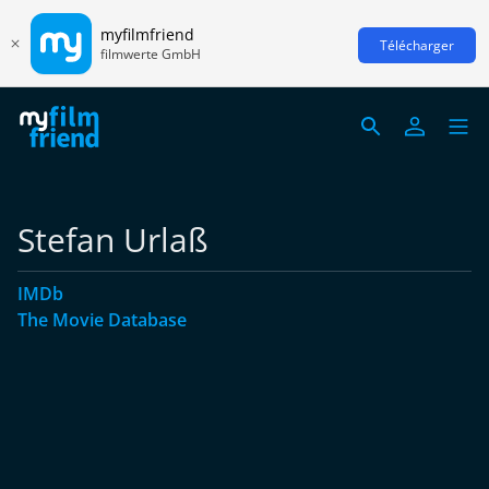
myfilmfriend
Télécharger
filmwerte GmbH
Stefan Urlaß
IMDb
The Movie Database