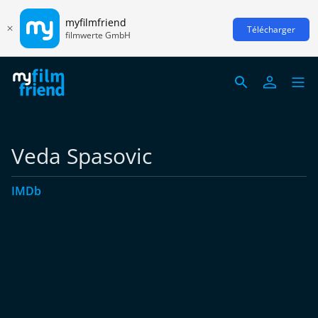
myfilmfriend
Télécharger
filmwerte GmbH
Veda Spasovic
IMDb