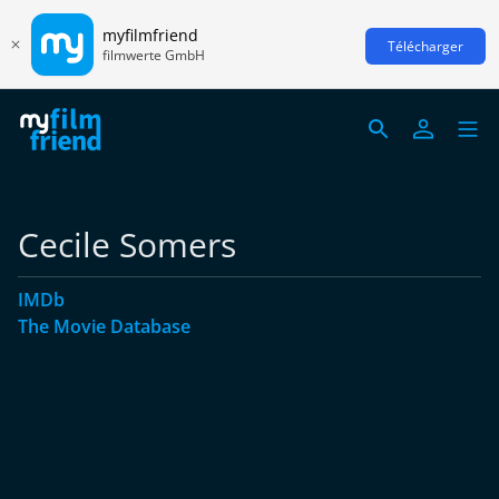
myfilmfriend
Télécharger
filmwerte GmbH
Cecile Somers
IMDb
The Movie Database