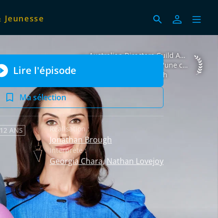
& Jeunesse
Australian Directors Guild Awards 2016 
Australian Directors Guild Awards 2016
Meilleure réalisation d'une comédie télévisée
Lire l'épisode
Jonathan Brough
Ma sélection
Réalisation :
 12 ANS
Jonathan Brough
Interprète :
Georgia Chara
,
Nathan Lovejoy