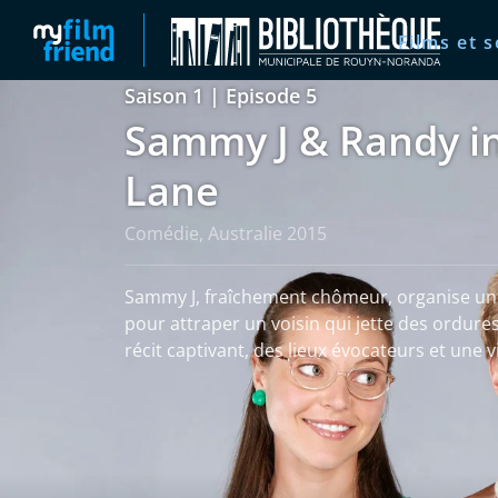
Films et s
Saison 1 | Episode 5
Sammy J & Randy in
Lane
Comédie, Australie 2015
Sammy J, fraîchement chômeur, organise une
pour attraper un voisin qui jette des ordure
récit captivant, des lieux évocateurs et une vi
Voir plus