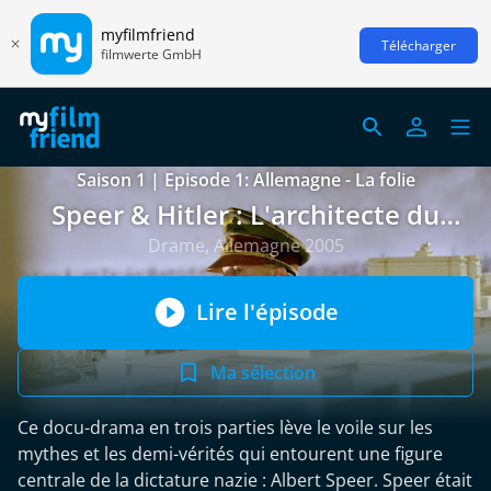
myfilmfriend
Télécharger
filmwerte GmbH
Saison 1 | Episode 1: Allemagne - La folie
Speer & Hitler : L'architecte du
diable
Drame, Allemagne 2005
Lire l'épisode
Ma sélection
Ce docu-drama en trois parties lève le voile sur les
mythes et les demi-vérités qui entourent une figure
centrale de la dictature nazie : Albert Speer. Speer était