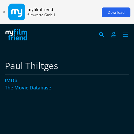
myfilmfriend
Download
filmwerte GmbH
Paul Thiltges
IMDb
The Movie Database