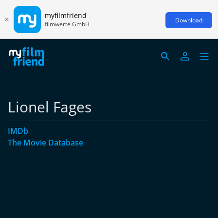
myfilmfriend
Download
filmwerte GmbH
Lionel Fages
IMDb
The Movie Database