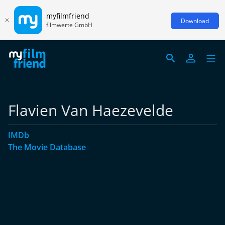
myfilmfriend
Download
filmwerte GmbH
Flavien Van Haezevelde
IMDb
The Movie Database