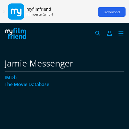
myfilmfriend
Download
filmwerte GmbH
Jamie Messenger
IMDb
The Movie Database