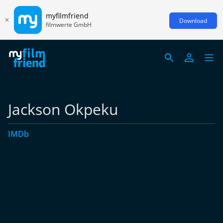
myfilmfriend
Download
filmwerte GmbH
Jackson Okpeku
IMDb