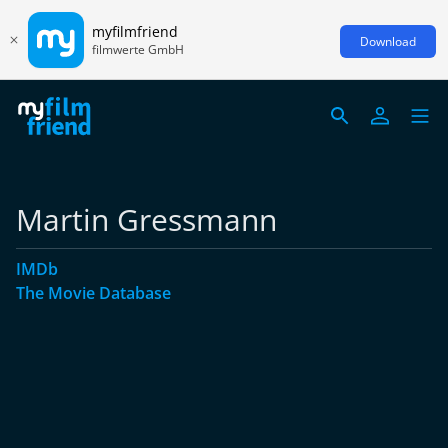
myfilmfriend
Download
filmwerte GmbH
Martin Gressmann
IMDb
The Movie Database