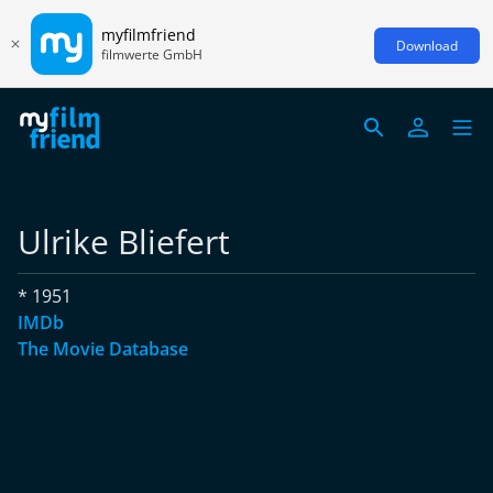
myfilmfriend
Download
filmwerte GmbH
Ulrike Bliefert
* 1951
IMDb
The Movie Database