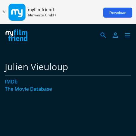
myfilmfriend
Download
filmwerte GmbH
Julien Vieuloup
IMDb
The Movie Database