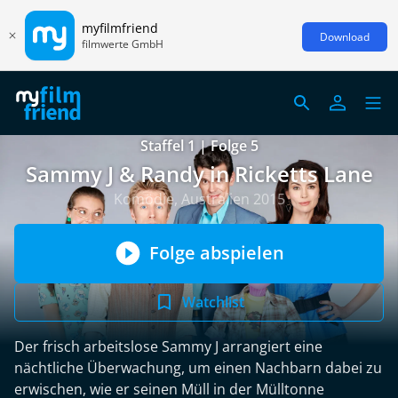
myfilmfriend
Download
filmwerte GmbH
Staffel 1 | Folge 5
Sammy J & Randy in Ricketts Lane
Komödie, Australien 2015
Folge abspielen
Watchlist
Der frisch arbeitslose Sammy J arrangiert eine
nächtliche Überwachung, um einen Nachbarn dabei zu
erwischen, wie er seinen Müll in der Mülltonne