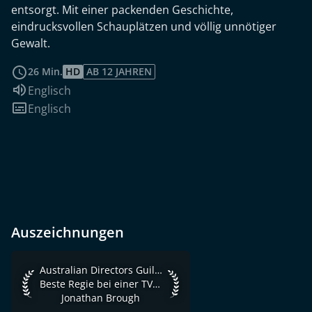
entsorgt. Mit einer packenden Geschichte,
eindrucksvollen Schauplätzen und völlig unnötiger
Gewalt.
weiterlesen
26 Min.
HD
AB 12 JAHREN
Sprache:
Englisch
Untertitel:
Englisch
Auszeichnungen
Australian Directors Guild Awards 2016 Beste Regie bei ei
Australian Directors Guild Awards 2016
Beste Regie bei einer TV-Komödie
Jonathan Brough