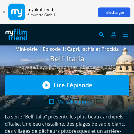
myfilmfriend
Télécharger
filmwerte GmbH
Mini-série | Episode 1: Capri, Ischia et Procida
Bell' Italia
Voyage/Pays & Personnes, Allemagne 2012
Lire l'épisode
Ma sélection
La série "Bell`Italia" présente les plus beaux archipels
d'Italie. Une eau cristalline, des plages de sable blanc,
des villages de pêcheurs pittoresques et un arrière-