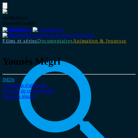
myfilmfriend
filmwerte GmbH
Télécharger
Films et séries
Documentaires
Animation & Jeunesse
Younès Mégri
IMDb
Conditions d'utilisation
Politique de confidentialité
Mentions légales