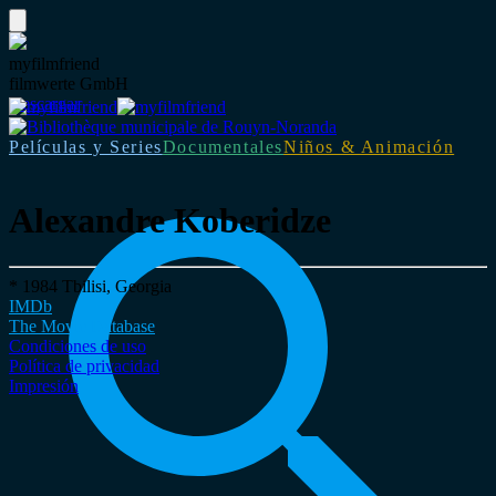
myfilmfriend
filmwerte GmbH
Descargar
Películas y Series
Documentales
Niños & Animación
Alexandre Koberidze
* 1984 Tbilisi, Georgia
IMDb
The Movie Database
Condiciones de uso
Política de privacidad
Impresión