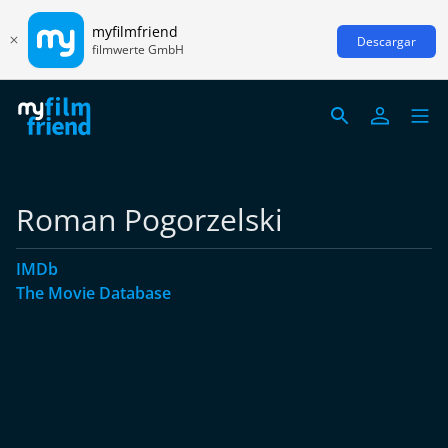
myfilmfriend
Descargar
filmwerte GmbH
Roman Pogorzelski
IMDb
The Movie Database