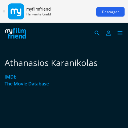
myfilmfriend
Descargar
filmwerte GmbH
Athanasios Karanikolas
IMDb
The Movie Database