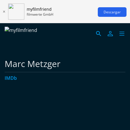
myfilmfriend
Descargar
filmwerte GmbH
Marc Metzger
IMDb