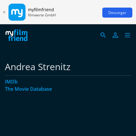
myfilmfriend
Descargar
filmwerte GmbH
Andrea Strenitz
IMDb
The Movie Database