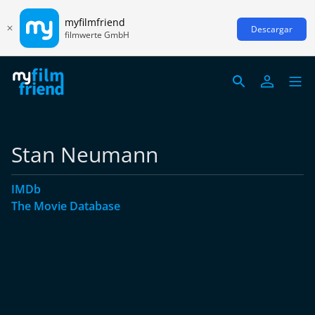
myfilmfriend
Descargar
filmwerte GmbH
Stan Neumann
IMDb
The Movie Database