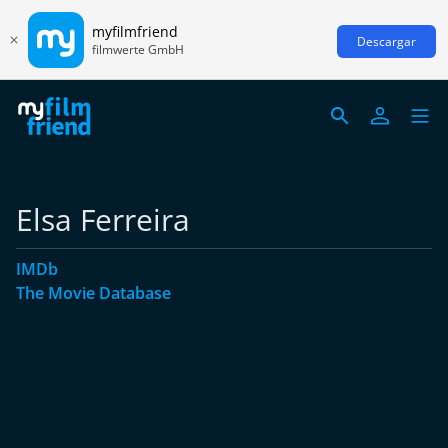
myfilmfriend
Descargar
filmwerte GmbH
Elsa Ferreira
IMDb
The Movie Database