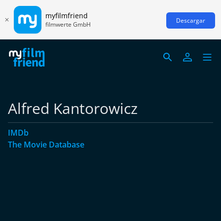
myfilmfriend
Descargar
filmwerte GmbH
Alfred Kantorowicz
IMDb
The Movie Database