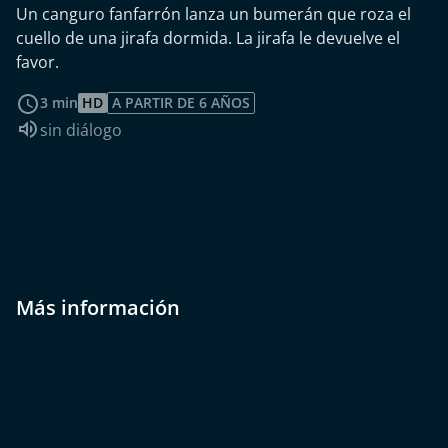
Un canguro fanfarrón lanza un bumerán que roza el
cuello de una jirafa dormida. La jirafa le devuelve el
favor.
leer más
3 min
HD
A PARTIR DE 6 AÑOS
Idioma de audio:
sin diálogo
Más información