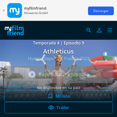
myfilmfriend
Descargar
filmwerte GmbH
Temporada 4 | Episodio 9
Athleticus
Humor/Deportes, Francia 2023
Reproducir episodio
No disponible en su país
Mi lista
Tráiler